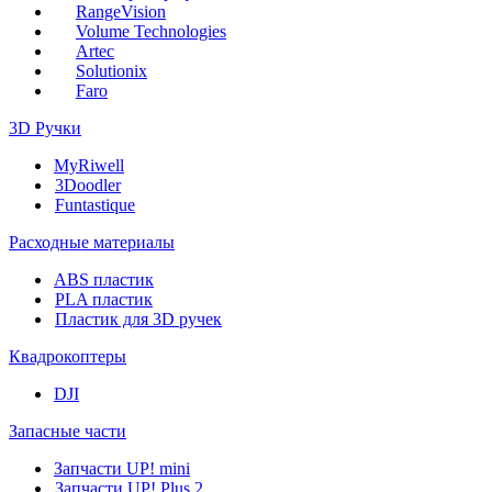
RangeVision
Volume Technologies
Artec
Solutionix
Faro
3D Ручки
MyRiwell
3Doodler
Funtastique
Расходные материалы
ABS пластик
PLA пластик
Пластик для 3D ручек
Квадрокоптеры
DJI
Запасные части
Запчасти UP! mini
Запчасти UP! Plus 2