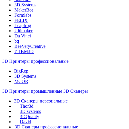
3D Systems
MakerBot
Formlabs
FELIX
Leapfrog
Ultimaker
Da Vinci
bq
BeeVeryCreative
ИТВМ3D
3D Принтеры профессиональные
BigRep
3D Systems
MCOR
3D Принтеры промышленные
3D Сканеры
3D Сканеры персональные
Thor3d
3D systems
3DQuality
David
3D Сканеры профессиональные