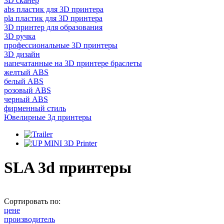
3D сканер
abs пластик для 3D принтера
pla пластик для 3D принтера
3D принтер для образования
3D ручка
профессиональные 3D принтеры
3D дизайн
напечатанные на 3D принтере браслеты
желтый ABS
белый ABS
розовый ABS
черный ABS
фирменный стиль
Ювелирные 3д принтеры
SLA 3d принтеры
Сортировать по:
цене
производитель