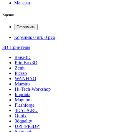
Магазин
Корзина
Оформить
Корзина:
0 шт.
0 руб
3D Принтеры
Raise3D
PrintBox3D
Zenit
Picaso
WANHAO
Maestro
Hi-Tech-Workshop
Imprinta
Magnum
Flashforge
3DSLA.RU
Qunix
3dquality
UP! (PP3DP)
Sharebot