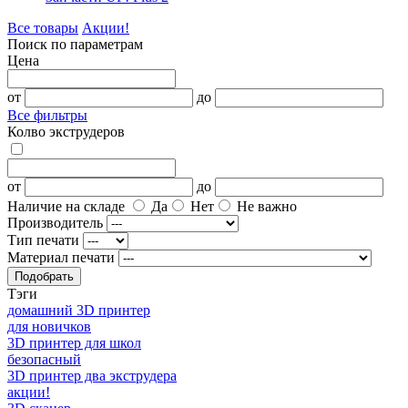
Все товары
Акции!
Поиск по параметрам
Цена
от
до
Все фильтры
Кол­во экструдеров
от
до
Наличие на складе
Да
Нет
Не важно
Производитель
Тип печати
Материал печати
Подобрать
Тэги
домашний 3D принтер
для новичков
3D принтер для школ
безопасный
3D принтер два экструдера
акции!