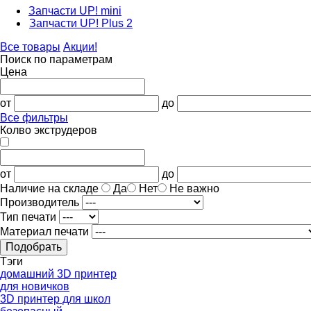
Запчасти UP! mini
Запчасти UP! Plus 2
Все товары
Акции!
Поиск по параметрам
Цена
от
до
Все фильтры
Кол­во экструдеров
от
до
Наличие на складе
Да
Нет
Не важно
Производитель
Тип печати
Материал печати
Подобрать
Тэги
домашний 3D принтер
для новичков
3D принтер для школ