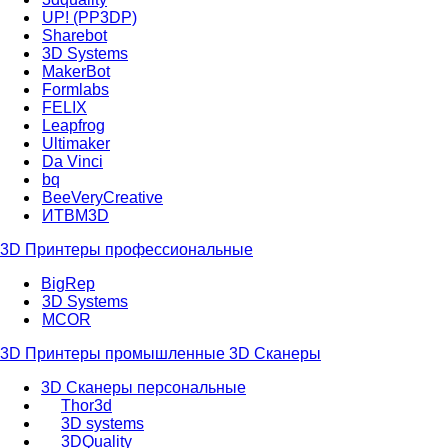
UP! (PP3DP)
Sharebot
3D Systems
MakerBot
Formlabs
FELIX
Leapfrog
Ultimaker
Da Vinci
bq
BeeVeryCreative
ИТВМ3D
3D Принтеры профессиональные
BigRep
3D Systems
MCOR
3D Принтеры промышленные
3D Сканеры
3D Сканеры персональные
Thor3d
3D systems
3DQuality