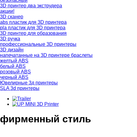
безопасный
3D принтер два экструдера
акции!
3D сканер
abs пластик для 3D принтера
pla пластик для 3D принтера
3D принтер для образования
3D ручка
профессиональные 3D принтеры
3D дизайн
напечатанные на 3D принтере браслеты
желтый ABS
белый ABS
розовый ABS
черный ABS
Ювелирные 3д принтеры
SLA 3d принтеры
фирменный стиль