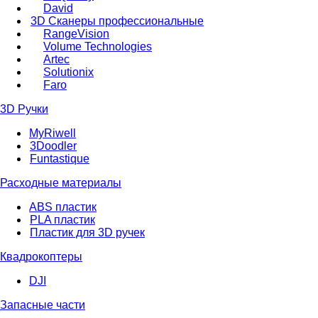
David
3D Сканеры профессиональные
RangeVision
Volume Technologies
Artec
Solutionix
Faro
3D Ручки
MyRiwell
3Doodler
Funtastique
Расходные материалы
ABS пластик
PLA пластик
Пластик для 3D ручек
Квадрокоптеры
DJI
Запасные части