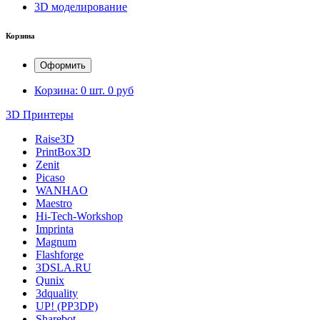
3D моделирование
Корзина
Оформить
Корзина:
0 шт.
0 руб
3D Принтеры
Raise3D
PrintBox3D
Zenit
Picaso
WANHAO
Maestro
Hi-Tech-Workshop
Imprinta
Magnum
Flashforge
3DSLA.RU
Qunix
3dquality
UP! (PP3DP)
Sharebot