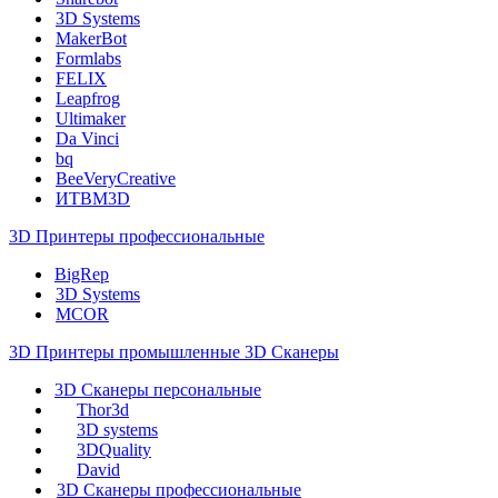
3D Systems
MakerBot
Formlabs
FELIX
Leapfrog
Ultimaker
Da Vinci
bq
BeeVeryCreative
ИТВМ3D
3D Принтеры профессиональные
BigRep
3D Systems
MCOR
3D Принтеры промышленные
3D Сканеры
3D Сканеры персональные
Thor3d
3D systems
3DQuality
David
3D Сканеры профессиональные