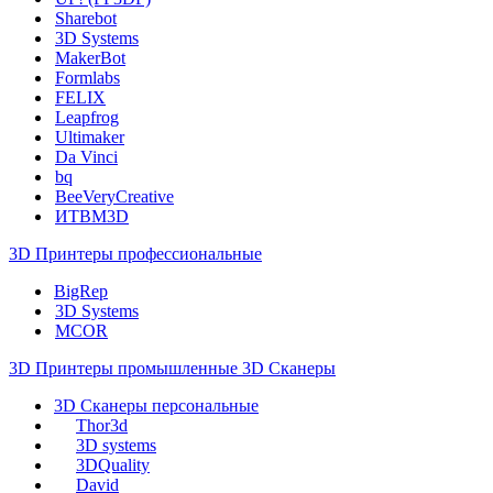
Sharebot
3D Systems
MakerBot
Formlabs
FELIX
Leapfrog
Ultimaker
Da Vinci
bq
BeeVeryCreative
ИТВМ3D
3D Принтеры профессиональные
BigRep
3D Systems
MCOR
3D Принтеры промышленные
3D Сканеры
3D Сканеры персональные
Thor3d
3D systems
3DQuality
David