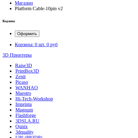
Магазин
Platform Cable-10pin v2
Корзина
Оформить
Корзина:
0 шт.
0 руб
3D Принтеры
Raise3D
PrintBox3D
Zenit
Picaso
WANHAO
Maestro
Hi-Tech-Workshop
Imprinta
Magnum
Flashforge
3DSLA.RU
Qunix
3dquality
UP! (PP3DP)