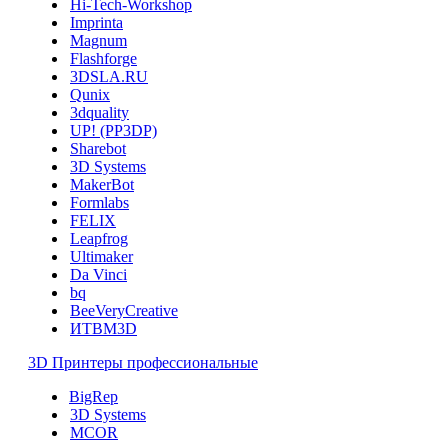
Hi-Tech-Workshop
Imprinta
Magnum
Flashforge
3DSLA.RU
Qunix
3dquality
UP! (PP3DP)
Sharebot
3D Systems
MakerBot
Formlabs
FELIX
Leapfrog
Ultimaker
Da Vinci
bq
BeeVeryCreative
ИТВМ3D
3D Принтеры профессиональные
BigRep
3D Systems
MCOR