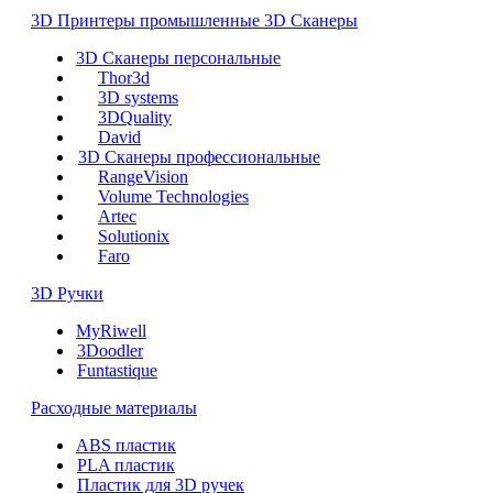
3D Принтеры промышленные
3D Сканеры
3D Сканеры персональные
Thor3d
3D systems
3DQuality
David
3D Сканеры профессиональные
RangeVision
Volume Technologies
Artec
Solutionix
Faro
3D Ручки
MyRiwell
3Doodler
Funtastique
Расходные материалы
ABS пластик
PLA пластик
Пластик для 3D ручек