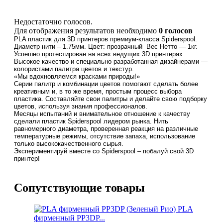
Недостаточно голосов.
Для отображения результатов необходимо
0 голосов
PLA пластик для
3D
принтеров премиум-класса Spiderspool.
Диаметр нити – 1.75мм. Цвет: прозрачный Вес Нетто
—
1кг.
Успешно протестирован на всех ведущих 3D принтерах.
Высокое качество и специально разработанная дизайнерами
—
колористами палитра цветов и текстур.
«Мы вдохновляемся красками природы!»
Серии палитр и комбинации цветов помогают сделать более
креативным и, в то же время, простым процесс выбора
пластика. Составляйте свои палитры и делайте свою подборку
цветов, используя знания профессионалов.
Месяцы испытаний и внимательное отношение к качеству
сделали пластик Spiderspool лидером рынка. Нить
равномерного диаметра, проверенная реакция на различные
температурные режимы, отсутствие запаха, использование
только высококачественного сырья.
Экспериментируй вместе со
Spiderspool –
побалуй свой 3D
принтер!
Cопутствующие товары
PLA
фирменный PP3DP...