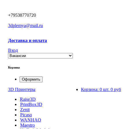
+79538770720
3dplemya@mail.ru
Доставка и оплата
Вход
Корзина
Оформить
3D Принтеры
Корзина:
0 шт.
0 руб
Raise3D
PrintBox3D
Zenit
Picaso
WANHAO
Maestro