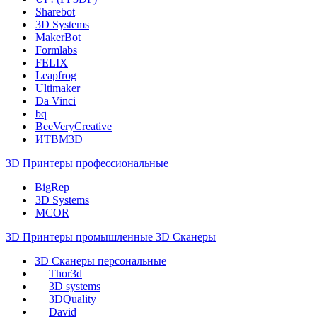
Sharebot
3D Systems
MakerBot
Formlabs
FELIX
Leapfrog
Ultimaker
Da Vinci
bq
BeeVeryCreative
ИТВМ3D
3D Принтеры профессиональные
BigRep
3D Systems
MCOR
3D Принтеры промышленные
3D Сканеры
3D Сканеры персональные
Thor3d
3D systems
3DQuality
David