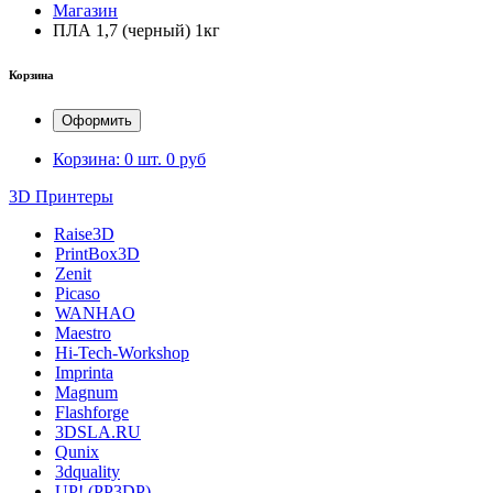
Магазин
ПЛА 1,7 (черный) 1кг
Корзина
Оформить
Корзина:
0 шт.
0 руб
3D Принтеры
Raise3D
PrintBox3D
Zenit
Picaso
WANHAO
Maestro
Hi-Tech-Workshop
Imprinta
Magnum
Flashforge
3DSLA.RU
Qunix
3dquality
UP! (PP3DP)