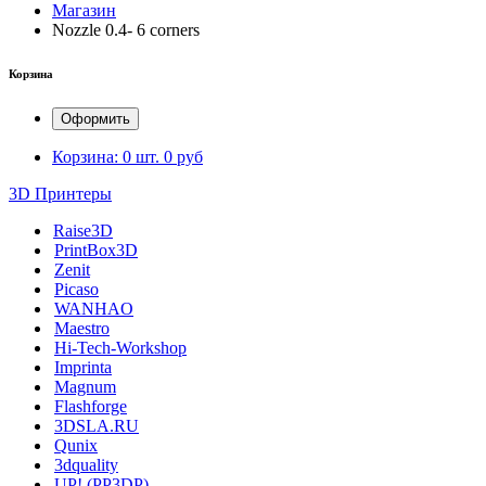
Магазин
Nozzle 0.4- 6 corners
Корзина
Оформить
Корзина:
0 шт.
0 руб
3D Принтеры
Raise3D
PrintBox3D
Zenit
Picaso
WANHAO
Maestro
Hi-Tech-Workshop
Imprinta
Magnum
Flashforge
3DSLA.RU
Qunix
3dquality
UP! (PP3DP)