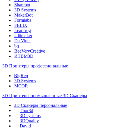
Sharebot
3D Systems
MakerBot
Formlabs
FELIX
Leapfrog
Ultimaker
Da Vinci
bq
BeeVeryCreative
ИТВМ3D
3D Принтеры профессиональные
BigRep
3D Systems
MCOR
3D Принтеры промышленные
3D Сканеры
3D Сканеры персональные
Thor3d
3D systems
3DQuality
David