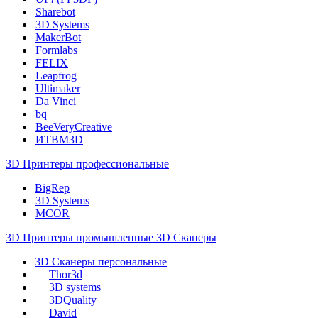
Sharebot
3D Systems
MakerBot
Formlabs
FELIX
Leapfrog
Ultimaker
Da Vinci
bq
BeeVeryCreative
ИТВМ3D
3D Принтеры профессиональные
BigRep
3D Systems
MCOR
3D Принтеры промышленные
3D Сканеры
3D Сканеры персональные
Thor3d
3D systems
3DQuality
David