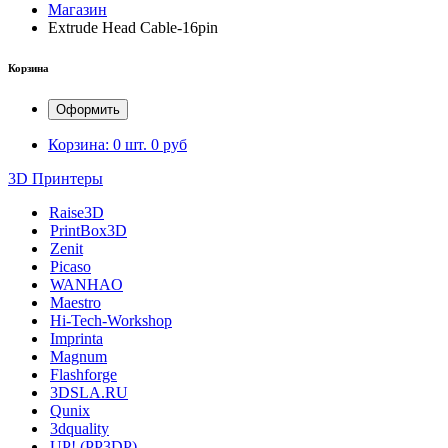
Магазин
Extrude Head Cable-16pin
Корзина
Оформить
Корзина:
0 шт.
0 руб
3D Принтеры
Raise3D
PrintBox3D
Zenit
Picaso
WANHAO
Maestro
Hi-Tech-Workshop
Imprinta
Magnum
Flashforge
3DSLA.RU
Qunix
3dquality
UP! (PP3DP)