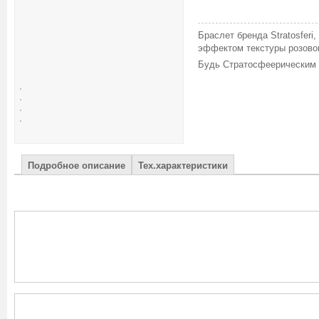
Браслет бренда Stratosfer
эффектом текстуры розового
Будь Стратосфеерическим – 
Подробное описание
Тех.характеристики
Cопутствующие товары