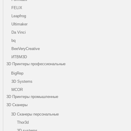
FELIX
Leapfrog
Ultimaker
Da Vinci
bq
BeeVeryCreative
ИТВМ3D
3D Принтеры профессиональные
BigRep
3D Systems
MCOR
3D Принтеры промышленные
3D Сканеры
3D Сканеры персональные
Thor3d
3D systems