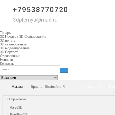
+79538770720
3dplemya@mail.ru
Товары
3D Печать / 3D Сканирование
3D печать
3D сканирование
3D моделирование
3D Портрет
Образование
Новости
Контакты
Магазин
Браслет Stratosfero R
Корзина:
0 шт.
0 р
3D Принтеры
Raise3D
PrintBox3D