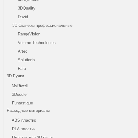
3DQuality
David
3D Сканеры профессиональные
RangeVision
Volume Technologies
Artec
Solutionix
Faro
3D Ручки
MyRiwell
3Doodler
Funtastique
Расходные материалы
ABS пластик
PLA пластик
Пластик для 3D ручек