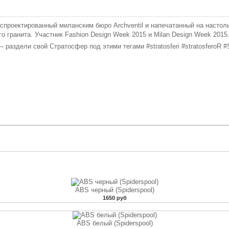
i, спроектированный миланским бюро Archventil и напечатанный на насто
 гранита. Участник Fashion Design Week 2015 и Milan Design Week 2015
раздели свой Стратосфер под этими тегами #stratosferi #stratosferoR #St
ABS черный (Spiderspool)
1650 руб
ABS белый (Spiderspool)