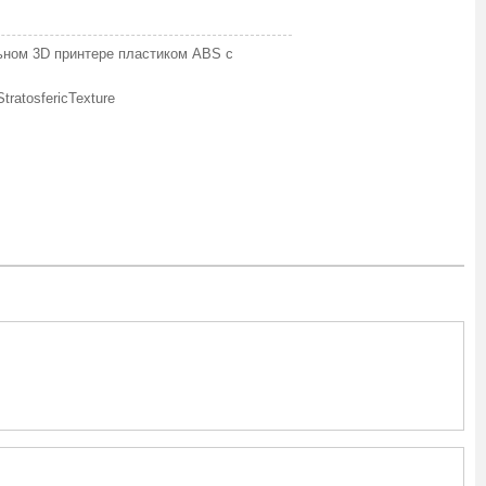
льном 3D принтере пластиком ABS с
.
ratosfericTexture