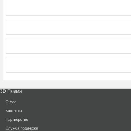
3D Племя
О Нас
Контакты
Партнерcтво
Служба поддержи