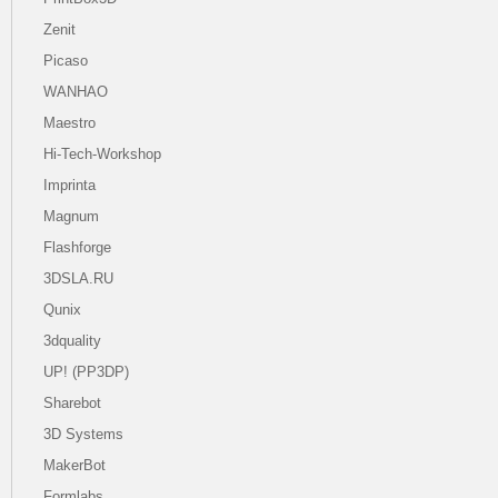
Zenit
Picaso
WANHAO
Maestro
Hi-Tech-Workshop
Imprinta
Magnum
Flashforge
3DSLA.RU
Qunix
3dquality
UP! (PP3DP)
Sharebot
3D Systems
MakerBot
Formlabs