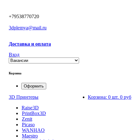
+79538770720
3dplemya@mail.ru
Доставка и оплата
Вход
Корзина
Оформить
3D Принтеры
Корзина:
0 шт.
0 руб
Raise3D
PrintBox3D
Zenit
Picaso
WANHAO
Maestro