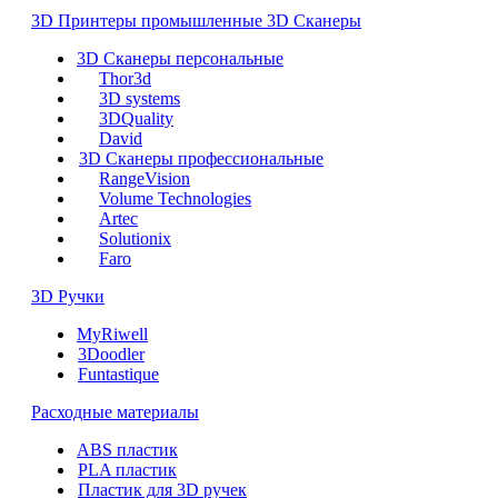
3D Принтеры промышленные
3D Сканеры
3D Сканеры персональные
Thor3d
3D systems
3DQuality
David
3D Сканеры профессиональные
RangeVision
Volume Technologies
Artec
Solutionix
Faro
3D Ручки
MyRiwell
3Doodler
Funtastique
Расходные материалы
ABS пластик
PLA пластик
Пластик для 3D ручек