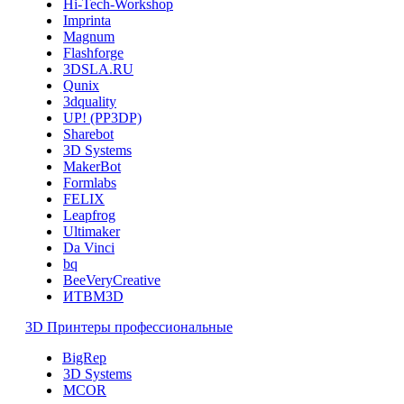
Hi-Tech-Workshop
Imprinta
Magnum
Flashforge
3DSLA.RU
Qunix
3dquality
UP! (PP3DP)
Sharebot
3D Systems
MakerBot
Formlabs
FELIX
Leapfrog
Ultimaker
Da Vinci
bq
BeeVeryCreative
ИТВМ3D
3D Принтеры профессиональные
BigRep
3D Systems
MCOR