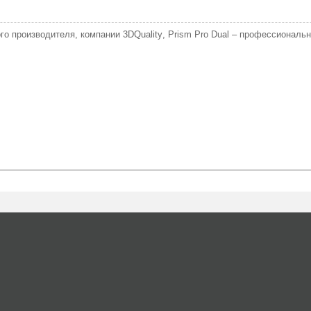
ого производителя, компании 3
DQuality
,
Prism
Pro
Dual
– профессиональны