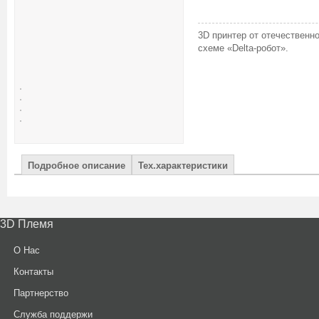
3D принтер от отечественн
схеме «
Delta
-робот».
Подробное описание
Тех.характеристики
3D Племя
О Нас
Контакты
Партнерcтво
Служба поддержи