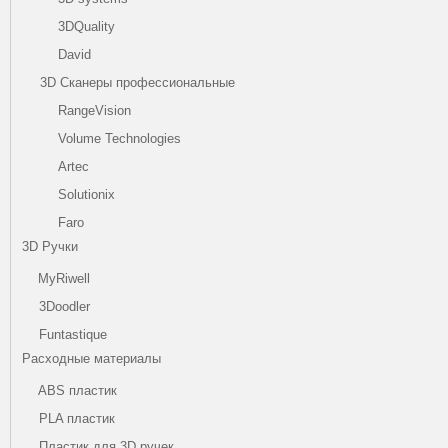
3DQuality
David
3D Сканеры профессиональные
RangeVision
Volume Technologies
Artec
Solutionix
Faro
3D Ручки
MyRiwell
3Doodler
Funtastique
Расходные материалы
ABS пластик
PLA пластик
Пластик для 3D ручек