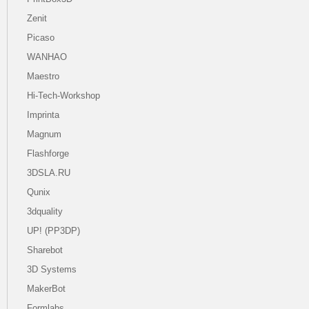
Zenit
Picaso
WANHAO
Maestro
Hi-Tech-Workshop
Imprinta
Magnum
Flashforge
3DSLA.RU
Qunix
3dquality
UP! (PP3DP)
Sharebot
3D Systems
MakerBot
Formlabs