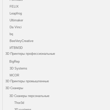
FELIX
Leapfrog
Ultimaker
Da Vinci
bq
BeeVeryCreative
ИТВМ3D
3D Принтеры профессиональные
BigRep
3D Systems
MCOR
3D Принтеры промышленные
3D Сканеры
3D Сканеры персональные
Thor3d
3D systems