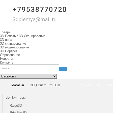
+79538770720
3dplemya@mail.ru
Товары
3D Печать / 3D Сканирование
3D печать
3D сканирование
3D моделирование
3D Портрет
Образование
Новости
Контакты
Магазин
3DQ Prism Pro Dual
Корзина:
0 шт.
0 руб
3D Принтеры
Raise3D
PrintBox3D