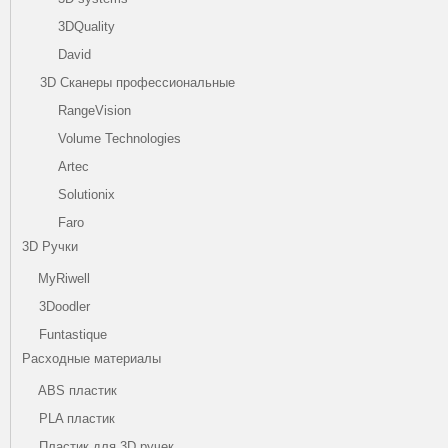
3DQuality
David
3D Сканеры профессиональные
RangeVision
Volume Technologies
Artec
Solutionix
Faro
3D Ручки
MyRiwell
3Doodler
Funtastique
Расходные материалы
ABS пластик
PLA пластик
Пластик для 3D ручек