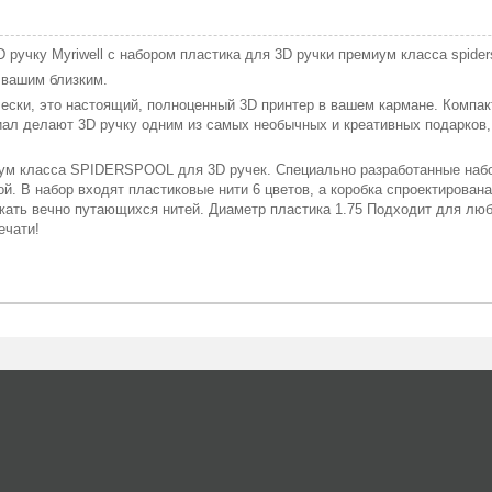
 ручку Myriwell с набором пластика для 3D ручки премиум класса spiders
 вашим близким.
чески, это настоящий, полноценный 3D принтер в вашем кармане. Компак
л делают 3D ручку одним из самых необычных и креативных подарков, 
иум класса SPIDERSPOOL для 3D ручек. Cпециально разработанные на
й. В набор входят пластиковые нити 6 цветов, а коробка спроектирована
ежать вечно путающихся нитей. Диаметр пластика 1.75 Подходит для л
ечати!