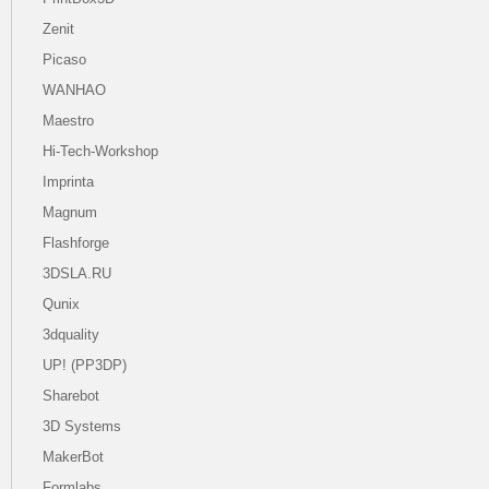
Zenit
Picaso
WANHAO
Maestro
Hi-Tech-Workshop
Imprinta
Magnum
Flashforge
3DSLA.RU
Qunix
3dquality
UP! (PP3DP)
Sharebot
3D Systems
MakerBot
Formlabs