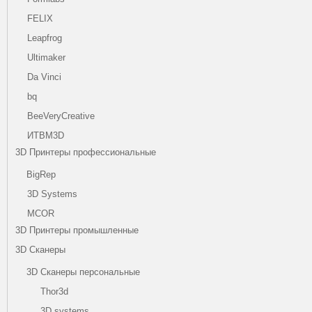
FELIX
Leapfrog
Ultimaker
Da Vinci
bq
BeeVeryCreative
ИТВМ3D
3D Принтеры профессиональные
BigRep
3D Systems
MCOR
3D Принтеры промышленные
3D Сканеры
3D Сканеры персональные
Thor3d
3D systems