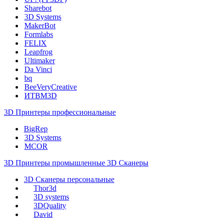
Sharebot
3D Systems
MakerBot
Formlabs
FELIX
Leapfrog
Ultimaker
Da Vinci
bq
BeeVeryCreative
ИТВМ3D
3D Принтеры профессиональные
BigRep
3D Systems
MCOR
3D Принтеры промышленные
3D Сканеры
3D Сканеры персональные
Thor3d
3D systems
3DQuality
David