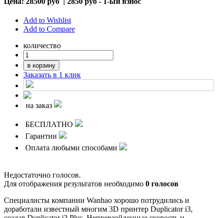
Цена:
28500 руб
|
2850 руб - 1-ый взнос
Add to Wishlist
Add to Compare
количество
в корзину
Заказать в 1 клик
на заказ
БЕСПЛАТНО
Гарантии
Оплата любыми способами
Недостаточно голосов.
Для отображения результатов необходимо
0 голосов
Специалисты компании
Wanhao
хорошо потрудились и
доработали известный многим 3
D
принтер
Duplicator
i
3,
создав
Duplicator
i
3
Plus
. Непревзойденные скорость и