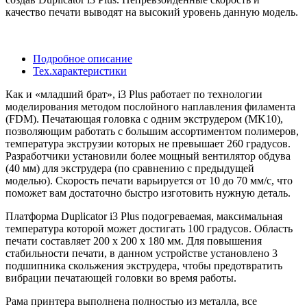
качество печати выводят на высокий уровень данную модель.
Подробное описание
Тех.характеристики
Как и «младший брат»,
i
3
Plus
работает по технологии
моделирования методом послойного наплавления филамента
(
FDM
). Печатающая головка с одним экструдером (
MK
10),
позволяющим работать с большим ассортиментом полимеров,
температура экструзии которых не превышает 260 градусов.
Разработчики установили более мощный вентилятор обдува
(40 мм) для экструдера (по сравнению с предыдущей
моделью). Скорость печати варьируется от 10 до 70 мм/с, что
поможет вам достаточно быстро изготовить нужную деталь.
Платформа
Duplicator
i
3
Plus
подогреваемая, максимальная
температура которой может достигать 100 градусов. Область
печати составляет 200 х 200 х 180 мм. Для повышения
стабильности печати, в данном устройстве установлено 3
подшипника скольжения экструдера, чтобы предотвратить
вибрации печатающей головки во время работы.
Рама принтера выполнена полностью из металла, все