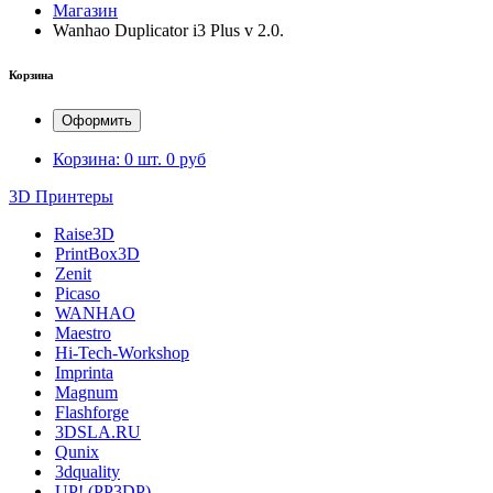
Магазин
Wanhao Duplicator i3 Plus v 2.0.
Корзина
Оформить
Корзина:
0 шт.
0 руб
3D Принтеры
Raise3D
PrintBox3D
Zenit
Picaso
WANHAO
Maestro
Hi-Tech-Workshop
Imprinta
Magnum
Flashforge
3DSLA.RU
Qunix
3dquality
UP! (PP3DP)