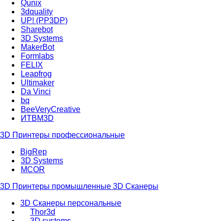
Qunix
3dquality
UP! (PP3DP)
Sharebot
3D Systems
MakerBot
Formlabs
FELIX
Leapfrog
Ultimaker
Da Vinci
bq
BeeVeryCreative
ИТВМ3D
3D Принтеры профессиональные
BigRep
3D Systems
MCOR
3D Принтеры промышленные
3D Сканеры
3D Сканеры персональные
Thor3d
3D systems