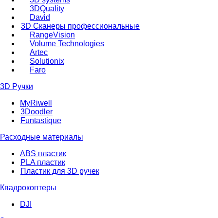
3DQuality
David
3D Сканеры профессиональные
RangeVision
Volume Technologies
Artec
Solutionix
Faro
3D Ручки
MyRiwell
3Doodler
Funtastique
Расходные материалы
ABS пластик
PLA пластик
Пластик для 3D ручек
Квадрокоптеры
DJI