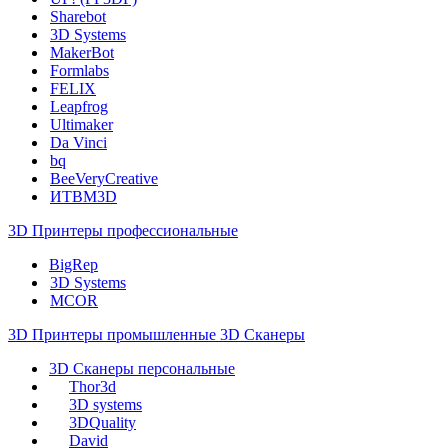
Sharebot
3D Systems
MakerBot
Formlabs
FELIX
Leapfrog
Ultimaker
Da Vinci
bq
BeeVeryCreative
ИТВМ3D
3D Принтеры профессиональные
BigRep
3D Systems
MCOR
3D Принтеры промышленные
3D Сканеры
3D Сканеры персональные
Thor3d
3D systems
3DQuality
David