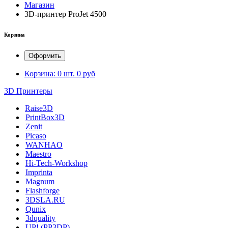
Магазин
3D-принтер ProJet 4500
Корзина
Оформить
Корзина:
0 шт.
0 руб
3D Принтеры
Raise3D
PrintBox3D
Zenit
Picaso
WANHAO
Maestro
Hi-Tech-Workshop
Imprinta
Magnum
Flashforge
3DSLA.RU
Qunix
3dquality
UP! (PP3DP)